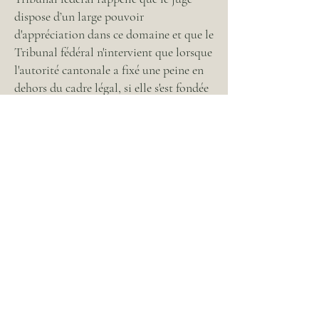
dispose d’un large pouvoir
d'appréciation dans ce domaine et que le
Tribunal fédéral n'intervient que lorsque
l'autorité cantonale a fixé une peine en
dehors du cadre légal, si elle s'est fondée
sur des critères étrangers à l'art. 47 CP, si
des éléments d'appréciation importants
n'ont pas été pris en compte ou, enfin, si
la peine prononcée est exagérément
sévère ou clémente au point de
constituer un abus du pouvoir
d'appréciation.
Le juge qui reconnaît un prévenu
coupable d'assassinat peut le condamner
soit à une peine privative de liberté de
durée déterminée de dix ans au moins
mais de vingt ans au plus (art. 40 1re