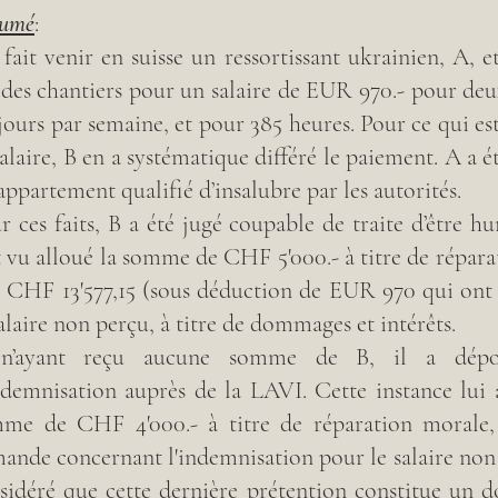
umé
:
 fait venir en suisse un ressortissant ukrainien, A, et 
 des chantiers pour un salaire de EUR 970.- pour deu
 jours par semaine, et pour 385 heures. Pour ce qui e
salaire, B en a systématique différé le paiement. A a é
appartement qualifié d’insalubre par les autorités.
r ces faits, B a été jugé coupable de traite d’être h
st vu alloué la somme de CHF 5'000.- à titre de répara
 CHF 13'577,15 (sous déduction de EUR 970 qui ont 
salaire non perçu, à titre de dommages et intérêts.
n’ayant reçu aucune somme de B, il a dépo
ndemnisation auprès de la LAVI. Cette instance lui a
me de CHF 4'000.- à titre de réparation morale, 
ande concernant l'indemnisation pour le salaire non
sidéré que cette dernière prétention constitue un