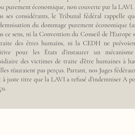
ou purement économique, non couverte par la LAVI.
s ses considérants, le Tribunal fédéral rappelle q
ndemnisation du dommage purement économique (art.
s ce sens, ni la Convention du Conseil de l'Europe s
traite des êtres humains, ni la CEDH ne prévoien
itive pour les États d’instaurer un mécanisme
sidiaire des victimes de traite d’être humaines à ha
elles n'auraient pas perçus. Partant, nos Juges fédéra
st à juste titre que la LAVI a refusé d’indemniser A po
çu.