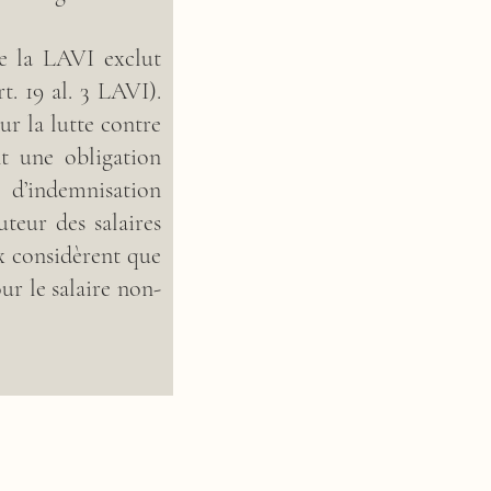
ue la LAVI exclut
 19 al. 3 LAVI).
ur la lutte contre
t une obligation
 d’indemnisation
uteur des salaires
ux considèrent que
ur le salaire non-