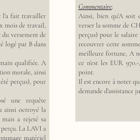
Commentaire
:
l’a fait travailler
Ainsi, bien qu’A soit
x mois de travail,
verser la somme de CHF
st du versement de
perçus) pour le salaire
té logé par B dans
recouvrer cette somme.
meilleure fortune, A ne
umain qualifiée. A
ce n’est les EUR 970.
tion morale, ainsi
point.
été perçus), pour
Il est encore à noter qu
demande d’assistance ju
sé une requête
 ainsi octroyé la
mais a rejeté sa
 perçu. La LAVI a
 dommage matériel