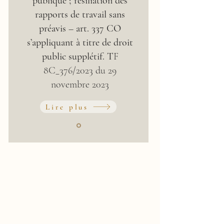
publique ; résiliation des
rapports de travail sans
préavis – art. 337 CO
s’appliquant à titre de droit
public supplétif.
T
F
8C_376/2023 du 29
novembre 2023
Lire plus