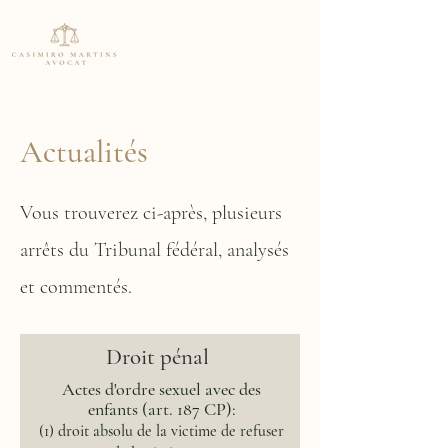
Actualités
Vous trouverez ci-après, plusieurs
arrêts du Tribunal fédéral, analysés
et commentés.
Droit
pénal
Actes d'o
rdre sexuel avec des
enfants (art. 187 CP):
(1) droit absolu de la victime de refuser